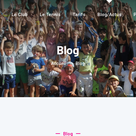
Le Club
Le Tennis
Tarifs
Blog/Actus
P
Blog
Accueil
Blog
Blog