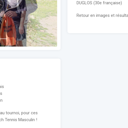
Next
DUGLOS (30e française)
Retour en images et résultat
nis
is
in
au tournoi, pour ces
h Tennis Masculin !