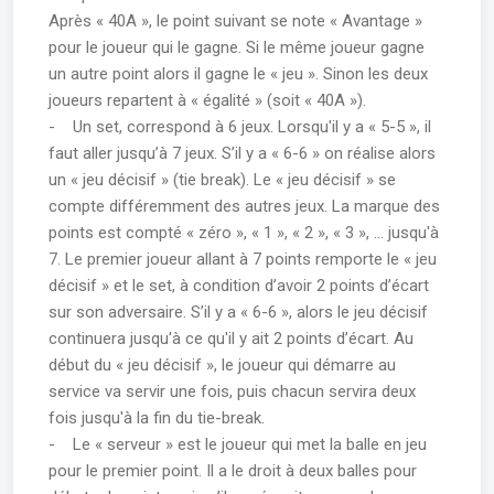
Après « 40A », le point suivant se note « Avantage »
pour le joueur qui le gagne. Si le même joueur gagne
un autre point alors il gagne le « jeu ». Sinon les deux
joueurs repartent à « égalité » (soit « 40A »).
- Un set, correspond à 6 jeux. Lorsqu'il y a « 5-5 », il
faut aller jusqu’à 7 jeux. S’il y a « 6-6 » on réalise alors
un « jeu décisif » (tie break). Le « jeu décisif » se
compte différemment des autres jeux. La marque des
points est compté « zéro », « 1 », « 2 », « 3 », … jusqu'à
7. Le premier joueur allant à 7 points remporte le « jeu
décisif » et le set, à condition d’avoir 2 points d’écart
sur son adversaire. S’il y a « 6-6 », alors le jeu décisif
continuera jusqu'à ce qu'il y ait 2 points d’écart. Au
début du « jeu décisif », le joueur qui démarre au
service va servir une fois, puis chacun servira deux
fois jusqu'à la fin du tie-break.
- Le « serveur » est le joueur qui met la balle en jeu
pour le premier point. Il a le droit à deux balles pour