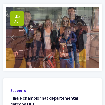
05
Apr
Previous
Next
Souvenirs
Finale championnat départemental
garçons U10